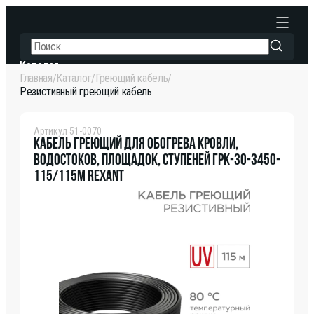
Резистивный греющий ка
Каталог
Главная
/
Каталог
/
Греющий кабель
/
Где купить
Резистивный греющий кабель
Контакты
Артикул
51-0070
Кабель греющий для обогрева кровли,
водостоков, площадок, ступеней ГРК-30-3450-
115/115м REXANT
Контакты
+7 495 225-25-20
project@sds-group.ru
Москва, ул. Фабричная, д. 6, стр. 1
В каталог
Заказать звонок