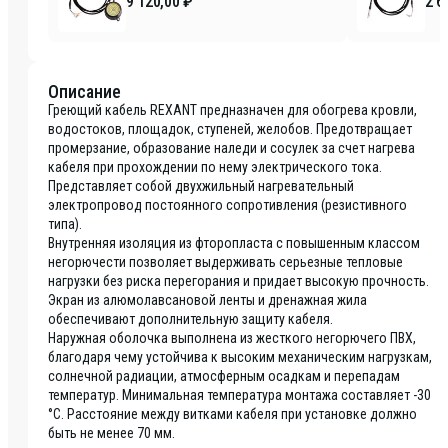
9 120,00 ₽
2 6
Описание
Греющий кабель REXANT предназначен для обогрева кровли,
водостоков, площадок, ступеней, желобов. Предотвращает
промерзание, образование наледи и сосулек за счет нагрева
кабеля при прохождении по нему электрического тока.
Представляет собой двухжильный нагревательный
электропровод постоянного сопротивления (резистивного
типа).
Внутренняя изоляция из фторопласта с повышенным классом
негорючести позволяет выдерживать серьезные тепловые
нагрузки без риска перегорания и придает высокую прочность.
Экран из алюмолавсановой ленты и дренажная жила
обеспечивают дополнительную защиту кабеля.
Наружная оболочка выполнена из жесткого негорючего ПВХ,
благодаря чему устойчива к высоким механическим нагрузкам,
солнечной радиации, атмосферным осадкам и перепадам
температур. Минимальная температура монтажа составляет -30
°C. Расстояние между витками кабеля при установке должно
быть не менее 70 мм.