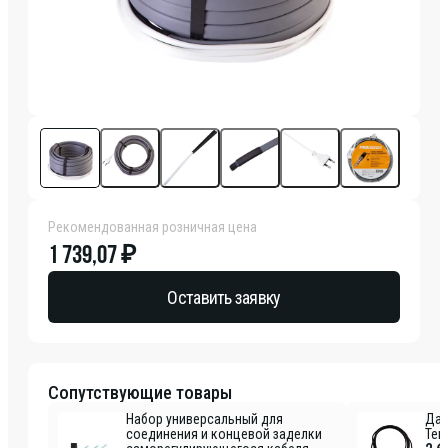
Рекомендованная розничная цена
1 739,07 ₽
Оставить заявку
Сопутствующие товары
Набор универсальный для
Дат
соединения и концевой заделки
Tem