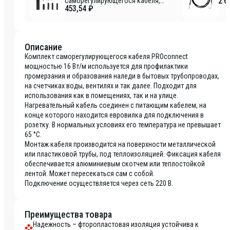
2 6
саморегулирующегося кабеля,
453,54 ₽
эконом REXANT
Описание
Комплект саморегулирующегося кабеля PROconnect
мощностью 16 Вт/м используется для профилактики
промерзания и образования наледи в бытовых трубопроводах,
на счетчиках воды, вентилях и так далее. Подходит для
использования как в помещениях, так и на улице.
Нагревательный кабель соединен с питающим кабелем, на
конце которого находится евровилка для подключения в
розетку. В нормальных условиях его температура не превышает
65 °C.
Монтаж кабеля производится на поверхности металлической
или пластиковой трубы, под теплоизоляцией. Фиксация кабеля
обеспечивается алюминиевым скотчем или теплостойкой
лентой. Может пересекаться сам с собой.
Подключение осуществляется через сеть 220 В.
Преимущества товара
Надежность – фторопластовая изоляция устойчива к