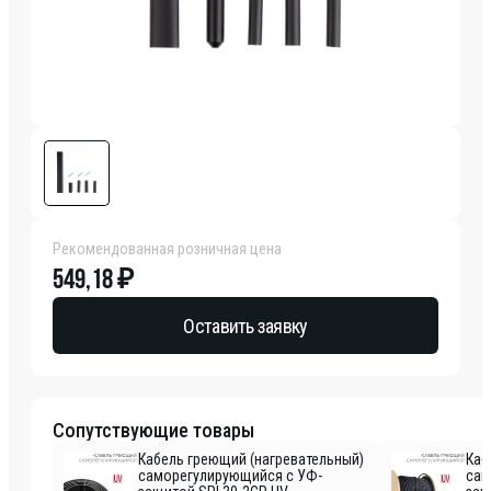
Рекомендованная розничная цена
549,18 ₽
Оставить заявку
Сопутствующие товары
Кабель греющий (нагревательный)
Каб
саморегулирующийся с УФ-
сам