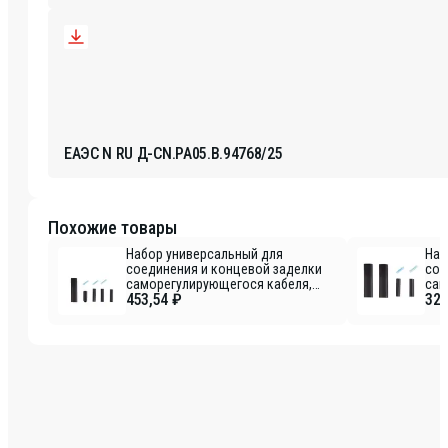
ЕАЭС N RU Д-CN.РА05.В.94768/25
Похожие товары
Набор универсальный для
Наб
соединения и концевой заделки
сое
саморегулирующегося кабеля,
сам
453,54 ₽
320
эконом REXANT
неэ
RE