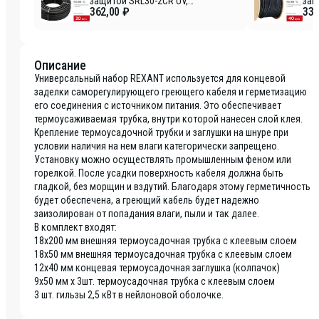
защитой SRL30-2CR UV,
защ
362,00 ₽
339
экранированный, 30Вт/м,
экр
1,0мм2/60м, бухта 50м REXANT
1,0
Описание
Универсальный набор REXANT используется для концевой
заделки саморегулирующего греющего кабеля и герметизацию
его соединения с источником питания. Это обеспечивает
термоусаживаемая трубка, внутри которой нанесен слой клея.
Крепление термоусадочной трубки и заглушки на шнуре при
условии наличия на нем влаги категорически запрещено.
Установку можно осуществлять промышленным феном или
горелкой. После усадки поверхность кабеля должна быть
гладкой, без морщин и вздутий. Благодаря этому герметичность
будет обеспечена, а греющий кабель будет надежно
заизолирован от попадания влаги, пыли и так далее.
В комплект входят:
18х200 мм внешняя термоусадочная трубка с клеевым слоем
18х50 мм внешняя термоусадочная трубка с клеевым слоем
12х40 мм концевая термоусадочная заглушка (колпачок)
9х50 мм х 3шт. термоусадочная трубка с клеевым слоем
3 шт. гильзы 2,5 кВт в нейлоновой оболочке.